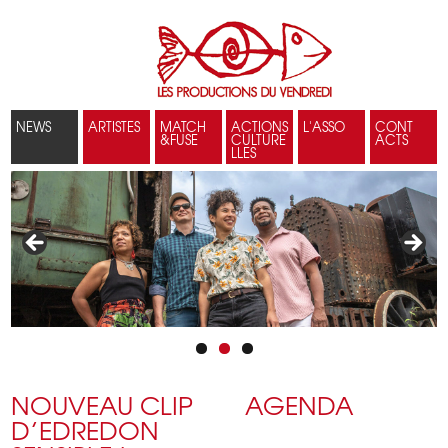
NEWS
ARTISTES
MATCH
ACTIONS
L'ASSO
CONT
&FUSE
CULTURE
ACTS
LLES
NOUVEAU CLIP
AGENDA
D’EDREDON